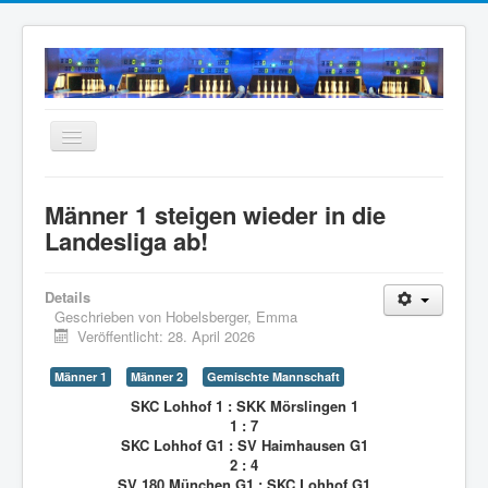
Navigation
an/aus
Home
Männer 1 steigen wieder in die
Neuigkeiten
Landesliga ab!
Mannschaften
Details
Termine
Geschrieben von
Hobelsberger, Emma
Veröffentlicht: 28. April 2026
Wir über uns
Anfahrt
Männer 1
Männer 2
Gemischte Mannschaft
SKC Lohhof 1 : SKK Mörslingen 1
Intern
1 : 7
SKC Lohhof G1 : SV Haimhausen G1
Archiv
2 : 4
SV 180 München G1 : SKC Lohhof G1