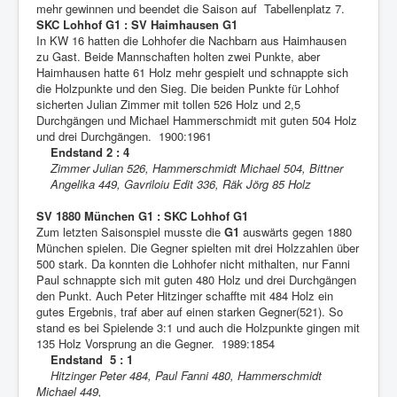
mehr gewinnen und beendet die Saison auf Tabellenplatz 7.
SKC Lohhof G1 : SV Haimhausen G1
In KW 16 hatten die Lohhofer die Nachbarn aus Haimhausen
zu Gast. Beide Mannschaften holten zwei Punkte, aber
Haimhausen hatte 61 Holz mehr gespielt und schnappte sich
die Holzpunkte und den Sieg. Die beiden Punkte für Lohhof
sicherten Julian Zimmer mit tollen 526 Holz und 2,5
Durchgängen und Michael Hammerschmidt mit guten 504 Holz
und drei Durchgängen. 1900:1961
Endstand 2 : 4
Zimmer Julian 526, Hammerschmidt Michael 504, Bittner
Angelika 449, Gavriloiu Edit 336, Räk Jörg 85 Holz
SV 1880 München G1 : SKC Lohhof G1
Zum letzten Saisonspiel musste die
G1
auswärts gegen 1880
München spielen. Die Gegner spielten mit drei Holzzahlen über
500 stark. Da konnten die Lohhofer nicht mithalten, nur Fanni
Paul schnappte sich mit guten 480 Holz und drei Durchgängen
den Punkt. Auch Peter Hitzinger schaffte mit 484 Holz ein
gutes Ergebnis, traf aber auf einen starken Gegner(521). So
stand es bei Spielende 3:1 und auch die Holzpunkte gingen mit
135 Holz Vorsprung an die Gegner. 1989:1854
Endstand 5 : 1
Hitzinger Peter 484, Paul Fanni 480, Hammerschmidt
Michael 449,