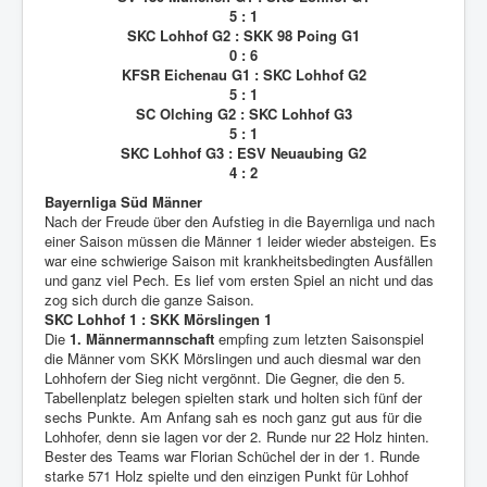
5 : 1
SKC Lohhof G2 : SKK 98 Poing G1
0 : 6
KFSR Eichenau G1 : SKC Lohhof G2
5 : 1
SC Olching G2 : SKC Lohhof G3
5 : 1
SKC Lohhof G3 : ESV Neuaubing G2
4 : 2
Bayernliga Süd Männer
Nach der Freude über den Aufstieg in die Bayernliga und nach
einer Saison müssen die Männer 1 leider wieder absteigen. Es
war eine schwierige Saison mit krankheitsbedingten Ausfällen
und ganz viel Pech. Es lief vom ersten Spiel an nicht und das
zog sich durch die ganze Saison.
SKC Lohhof 1 : SKK Mörslingen 1
Die
1. Männermannschaft
empfing zum letzten Saisonspiel
die Männer vom SKK Mörslingen und auch diesmal war den
Lohhofern der Sieg nicht vergönnt. Die Gegner, die den 5.
Tabellenplatz belegen spielten stark und holten sich fünf der
sechs Punkte. Am Anfang sah es noch ganz gut aus für die
Lohhofer, denn sie lagen vor der 2. Runde nur 22 Holz hinten.
Bester des Teams war Florian Schüchel der in der 1. Runde
starke 571 Holz spielte und den einzigen Punkt für Lohhof