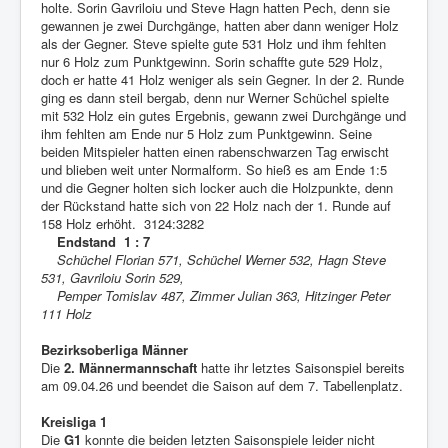
holte. Sorin Gavriloiu und Steve Hagn hatten Pech, denn sie
gewannen je zwei Durchgänge, hatten aber dann weniger Holz
als der Gegner. Steve spielte gute 531 Holz und ihm fehlten
nur 6 Holz zum Punktgewinn. Sorin schaffte gute 529 Holz,
doch er hatte 41 Holz weniger als sein Gegner. In der 2. Runde
ging es dann steil bergab, denn nur Werner Schüchel spielte
mit 532 Holz ein gutes Ergebnis, gewann zwei Durchgänge und
ihm fehlten am Ende nur 5 Holz zum Punktgewinn. Seine
beiden Mitspieler hatten einen rabenschwarzen Tag erwischt
und blieben weit unter Normalform. So hieß es am Ende 1:5
und die Gegner holten sich locker auch die Holzpunkte, denn
der Rückstand hatte sich von 22 Holz nach der 1. Runde auf
158 Holz erhöht. 3124:3282
Endstand 1 : 7
Schüchel Florian 571, Schüchel Werner 532, Hagn Steve
531, Gavriloiu Sorin 529,
Pemper Tomislav 487, Zimmer Julian 363, Hitzinger Peter
111 Holz
Bezirksoberliga Männer
Die
2. Männermannschaft
hatte ihr letztes Saisonspiel bereits
am 09.04.26 und beendet die Saison auf dem 7. Tabellenplatz.
Kreisliga 1
Die
G1
konnte die beiden letzten Saisonspiele leider nicht