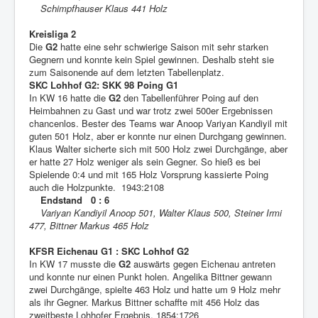
Schimpfhauser Klaus 441 Holz
Kreisliga 2
Die
G2
hatte eine sehr schwierige Saison mit sehr starken
Gegnern und konnte kein Spiel gewinnen. Deshalb steht sie
zum Saisonende auf dem letzten Tabellenplatz.
SKC Lohhof G2: SKK 98 Poing G1
In KW 16 hatte die
G2
den Tabellenführer Poing auf den
Heimbahnen zu Gast und war trotz zwei 500er Ergebnissen
chancenlos. Bester des Teams war Anoop Variyan Kandiyil mit
guten 501 Holz, aber er konnte nur einen Durchgang gewinnen.
Klaus Walter sicherte sich mit 500 Holz zwei Durchgänge, aber
er hatte 27 Holz weniger als sein Gegner. So hieß es bei
Spielende 0:4 und mit 165 Holz Vorsprung kassierte Poing
auch die Holzpunkte. 1943:2108
Endstand 0 : 6
Variyan Kandiyil Anoop 501, Walter Klaus 500, Steiner Irmi
477, Bittner Markus 465 Holz
KFSR Eichenau G1 : SKC Lohhof G2
In KW 17 musste die
G2
auswärts gegen Eichenau antreten
und konnte nur einen Punkt holen. Angelika Bittner gewann
zwei Durchgänge, spielte 463 Holz und hatte um 9 Holz mehr
als ihr Gegner. Markus Bittner schaffte mit 456 Holz das
zweitbeste Lohhofer Ergebnis. 1854:1726