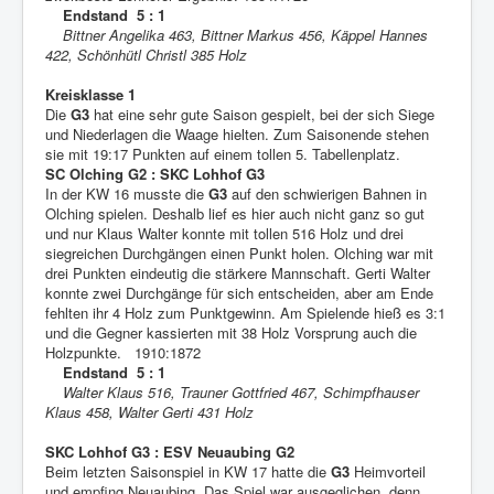
Endstand 5 : 1
Bittner Angelika 463, Bittner Markus 456, Käppel Hannes
422, Schönhütl Christl 385 Holz
Kreisklasse 1
Die
G3
hat eine sehr gute Saison gespielt, bei der sich Siege
und Niederlagen die Waage hielten. Zum Saisonende stehen
sie mit 19:17 Punkten auf einem tollen 5. Tabellenplatz.
SC Olching G2 : SKC Lohhof G3
In der KW 16 musste die
G3
auf den schwierigen Bahnen in
Olching spielen. Deshalb lief es hier auch nicht ganz so gut
und nur Klaus Walter konnte mit tollen 516 Holz und drei
siegreichen Durchgängen einen Punkt holen. Olching war mit
drei Punkten eindeutig die stärkere Mannschaft. Gerti Walter
konnte zwei Durchgänge für sich entscheiden, aber am Ende
fehlten ihr 4 Holz zum Punktgewinn. Am Spielende hieß es 3:1
und die Gegner kassierten mit 38 Holz Vorsprung auch die
Holzpunkte. 1910:1872
Endstand 5 : 1
Walter Klaus 516, Trauner Gottfried 467, Schimpfhauser
Klaus 458, Walter Gerti 431 Holz
SKC Lohhof G3 : ESV Neuaubing G2
Beim letzten Saisonspiel in KW 17 hatte die
G3
Heimvorteil
und empfing Neuaubing. Das Spiel war ausgeglichen, denn