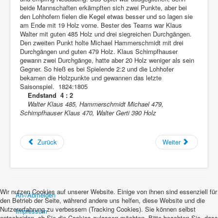
beide Mannschaften erkämpften sich zwei Punkte, aber bei
den Lohhofern fielen die Kegel etwas besser und so lagen sie
am Ende mit 19 Holz vorne. Bester des Teams war Klaus
Walter mit guten 485 Holz und drei siegreichen Durchgängen.
Den zweiten Punkt holte Michael Hammerschmidt mit drei
Durchgängen und guten 479 Holz. Klaus Schimpfhauser
gewann zwei Durchgänge, hatte aber 20 Holz weniger als sein
Gegner. So hieß es bei Spielende 2:2 und die Lohhofer
bekamen die Holzpunkte und gewannen das letzte
Saisonspiel. 1824:1805
Endstand 4 : 2
Walter Klaus 485, Hammerschmidt Michael 479,
Schimpfhauser Klaus 470, Walter Gerti 390 Holz
Zurück
Weiter
Wir nutzen Cookies auf unserer Website. Einige von ihnen sind essenziell für
An-/Abmelden
den Betrieb der Seite, während andere uns helfen, diese Website und die
Nutzererfahrung zu verbessern (Tracking Cookies). Sie können selbst
Impressum
entscheiden, ob Sie die Cookies zulassen möchten. Bitte beachten Sie, dass