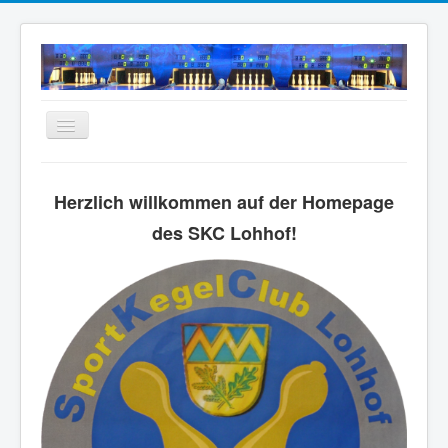
Navigation
an/aus
Home
Herzlich willkommen auf der Homepage
Neuigkeiten
des SKC Lohhof!
Mannschaften
Termine
Wir über uns
Anfahrt
Intern
Archiv