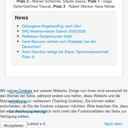
Platz 2 -
Werner Schüchel/ Sibylle Sasse,
Platz 1 -
Sepp
Oster/Gottfried Trauner,
Platz 3
- Robert Hömke/ Hana Rehak
News
Gelungener Kegelausflug nach Ulm!
SKC-Vereinsmeister Saison 2025/2026
Raiffeisen-Tandemturnier 2026
Irene Bancsov sichert sich Startplatz bei der
Deutschen!
Sorin Gavriloiu belegt bei Bayer. Sprintmeisterschaft
Platz 3!
Wir nutzen Cookies auf unserer Website. Einige von ihnen sind essenziell für
An-/Abmelden
den Betrieb der Seite, während andere uns helfen, diese Website und die
Nutzererfahrung zu verbessern (Tracking Cookies). Sie können selbst
Impressum
entscheiden, ob Sie die Cookies zulassen möchten. Bitte beachten Sie, dass
bei einer Ablehnung womöglich nicht mehr alle Funktionalitäten der Seite zur
Datenschutzerklärung
Verfügung stehen.
© 2026 SKC-Lohhof e.V.
Nach oben
Akzeptieren