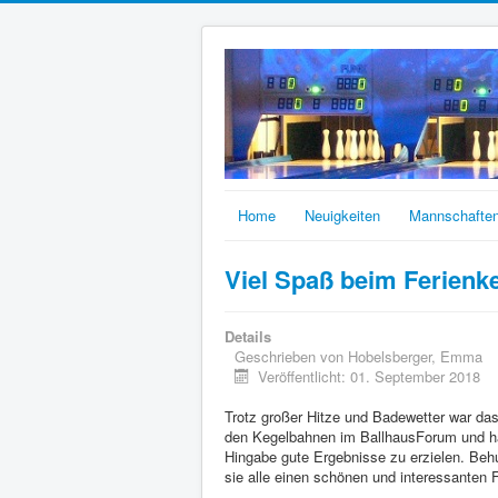
Home
Neuigkeiten
Mannschafte
Viel Spaß beim Ferienk
Details
Geschrieben von
Hobelsberger, Emma
Veröffentlicht: 01. September 2018
Trotz großer Hitze und Badewetter war das
den Kegelbahnen im BallhausForum und hat
Hingabe gute Ergebnisse zu erzielen. Beh
sie alle einen schönen und interessanten 