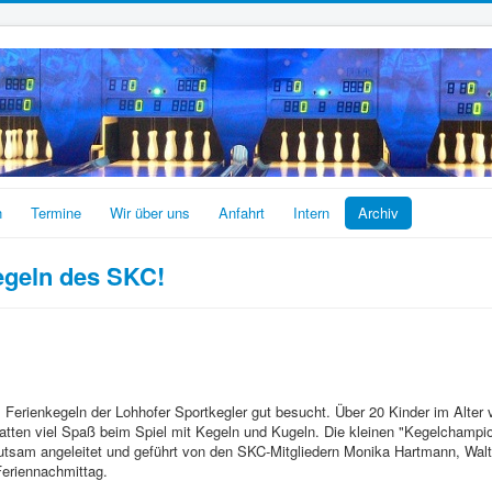
n
Termine
Wir über uns
Anfahrt
Intern
Archiv
egeln des SKC!
 Ferienkegeln der Lohhofer Sportkegler gut besucht. Über 20 Kinder im Alter 
ten viel Spaß beim Spiel mit Kegeln und Kugeln. Die kleinen "Kegelchampio
utsam angeleitet und geführt von den SKC-Mitgliedern Monika Hartmann, Walt
Feriennachmittag.