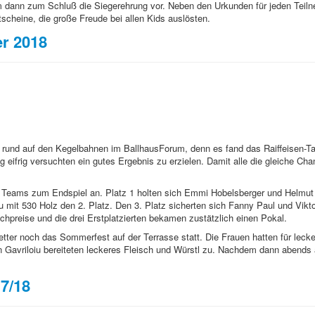
 dann zum Schluß die Siegerehrung vor. Neben den Urkunden für jeden Teil
tscheine, die große Freude bei allen Kids auslösten.
er 2018
rund auf den Kegelbahnen im BallhausForum, denn es fand das Raiffeisen-Tand
 eifrig versuchten ein gutes Ergebnis zu erzielen. Damit alle die gleiche Ch
 Teams zum Endspiel an. Platz 1 holten sich Emmi Hobelsberger und Helmut 
u mit 530 Holz den 2. Platz. Den 3. Platz sicherten sich Fanny Paul und Vikto
achpreise und die drei Erstplatzierten bekamen zustätzlich einen Pokal.
ter noch das Sommerfest auf der Terrasse statt. Die Frauen hatten für lecke
rin Gavriloiu bereiteten leckeres Fleisch und Würstl zu. Nachdem dann aben
.
7/18