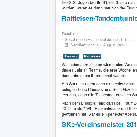
Die SKC-Jugendwartin Sibylle Sasse nahm
wurden, waren es dann natürlich die Eisgu
Raiffeisen-Tandemturni
Details
Geschrieben von
Hobelsberger, Emma
Veröffentlicht: 18. August 2018
Tandem
Raiffeisen
Wie jedes Jahr ging es wieder eine Woche 
dieses Jahr 14 Teams, die eine Woche lang
dem Jahresschnitt errechnet waren.
Am Sonntag traten dann die sechs besten
belegten Irene Bancsov und Sorin Gavriloi
leer aus, denn alle Teilnehmer erhielten S
Nach dem Endspiel fand dann bei Traumwet
"Grillmeister" Willi Funkenhauser und So
gewonnen hat, war es ein perfekter Abend
SKc-Vereinsmeister 201