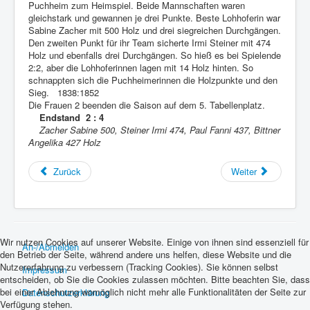
Puchheim zum Heimspiel. Beide Mannschaften waren
gleichstark und gewannen je drei Punkte. Beste Lohhoferin war
Sabine Zacher mit 500 Holz und drei siegreichen Durchgängen.
Den zweiten Punkt für ihr Team sicherte Irmi Steiner mit 474
Holz und ebenfalls drei Durchgängen. So hieß es bei Spielende
2:2, aber die Lohhoferinnen lagen mit 14 Holz hinten. So
schnappten sich die Puchheimerinnen die Holzpunkte und den
Sieg. 1838:1852
Die Frauen 2 beenden die Saison auf dem 5. Tabellenplatz.
Endstand 2 : 4
Zacher Sabine 500, Steiner Irmi 474, Paul Fanni 437, Bittner
Angelika 427 Holz
Zurück
Weiter
Wir nutzen Cookies auf unserer Website. Einige von ihnen sind essenziell für
An-/Abmelden
den Betrieb der Seite, während andere uns helfen, diese Website und die
Nutzererfahrung zu verbessern (Tracking Cookies). Sie können selbst
Impressum
entscheiden, ob Sie die Cookies zulassen möchten. Bitte beachten Sie, dass
bei einer Ablehnung womöglich nicht mehr alle Funktionalitäten der Seite zur
Datenschutzerklärung
Verfügung stehen.