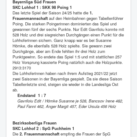
Bayernliga Süd Frauen
SKC Lohhof 1 : SKK 98 Poing 1
Das letzte Spiel der Saison 24/25 hatte die
1.
Frauenmannschaft
auf den Heimbahnen gegen Tabellenführer
Poing. Die starken Poingerinnen dominierten das Spiel und
gewannen fünf der sechs Punkte. Nur Edit Gavriloiu konnte mit
528 Holz und drei siegreichen Durchgängen einen Punkt für die
Lohhoferinnen sichern. Ganz knapp war es bei Susanne
Hömke, die ebenfalls 528 Holz spielte. Sie gewann zwei
Durchgänge, aber am Ende fehlten ihr drei Holz zum
Punktgewinn. So endete das Spiel 1:5 und mit stattlichen 257
Holz Vorsprung kassierte Poing natürlich auch die Holzpunkte.
2913:3170
Die Lohhoferinnen haben nach ihrem Aufstieg 2021/22 jetzt
zwei Saisonen in der Bayernliga gespielt. Da sie diese Saison
Tabellenletzte sind, steigen sie wieder in die Landesliga Ost
ab.
Endstand 1 : 7
Gavriloiu Edit / Hömke Susanne je 528, Bancsov Irene 482,
Paul Fanni 462, Anger Margit 457, Eder Ursula 456 Holz
Bezirksoberliga Frauen
SKC Lohhof 2 : SpG Puchheim 1
Die
2. Frauenmannschaft
empfing die Frauen der SpG