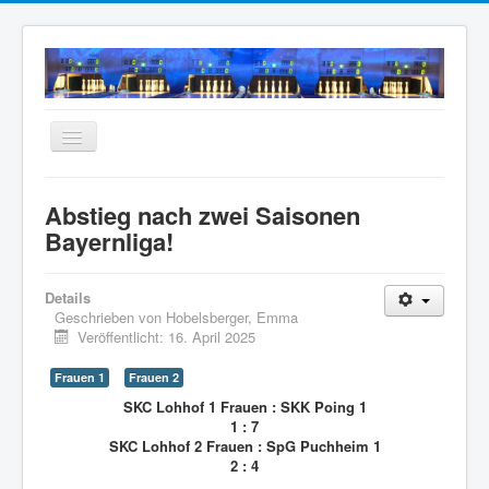
Navigation
an/aus
Home
Abstieg nach zwei Saisonen
Neuigkeiten
Bayernliga!
Mannschaften
Details
Termine
Geschrieben von
Hobelsberger, Emma
Veröffentlicht: 16. April 2025
Wir über uns
Anfahrt
Frauen 1
Frauen 2
SKC Lohhof 1 Frauen : SKK Poing 1
Intern
1 : 7
SKC Lohhof 2 Frauen : SpG Puchheim 1
Archiv
2 : 4