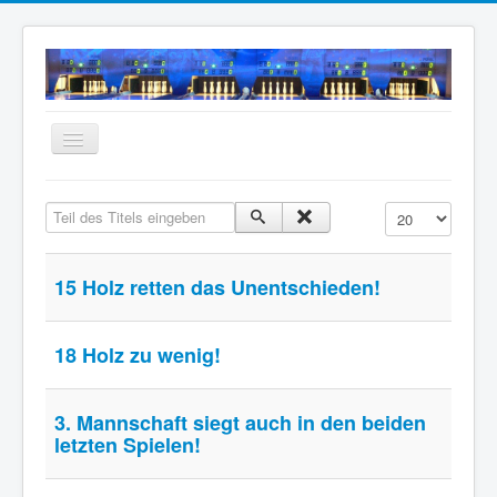
Navigation
an/aus
Home
Teil des Titels eingeben
Anzeige #
Neuigkeiten
Mannschaften
15 Holz retten das Unentschieden!
Termine
Wir über uns
18 Holz zu wenig!
Anfahrt
3. Mannschaft siegt auch in den beiden
Intern
letzten Spielen!
Archiv