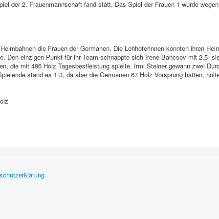
Spiel der 2. Frauenmannschaft fand statt. Das Spiel der Frauen 1 wurde weg
 Heimbahnen die Frauen der Germanen. Die Lohhoferinnen konnten ihren Heim
kte. Den einzigen Punkt für ihr Team schnappte sich Irene Bancsov mit 2,5 s
anen, die mit 496 Holz Tagesbestleistung spielte. Irmi Steiner gewann zwei D
Spielende stand es 1:3, da aber die Germanen 67 Holz Vorsprung hatten, holt
olz
schutzerklärung