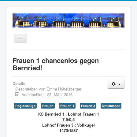
Navigation
an/aus
Home
Frauen 1 chancenlos gegen
Neuigkeiten
Bernried!
Mannschaften
Details
Termine
Geschrieben von
Emmi Hobelsberger
Veröffentlicht: 23. März 2016
Wir über uns
Anfahrt
Regionalliga
Frauen
Frauen 1
Frauen 3
Kreisklasse
KC Bernried 1 : Lohhof Frauen 1
Intern
7,5:0,5
Lohhof Frauen 3 : Vollkugel
Archiv
1470:1587