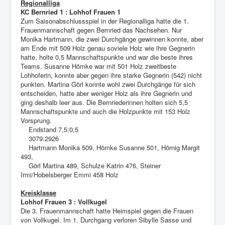
Regionalliga
KC Bernried 1 : Lohhof Frauen 1
Zum Saisonabschlussspiel in der Regionalliga hatte die 1.
Frauenmannschaft gegen Bernried das Nachsehen. Nur
Monika Hartmann, die zwei Durchgänge gewinnen konnte, aber
am Ende mit 509 Holz genau soviele Holz wie ihre Gegnerin
hatte, holte 0,5 Mannschaftspunkte und war die beste ihres
Teams. Susanne Hömke war mit 501 Holz zweitbeste
Lohhoferin, konnte aber gegen ihre starke Gegnerin (542) nicht
punkten. Martina Görl konnte wohl zwei Durchgänge für sich
entscheiden, hatte aber weniger Holz als ihre Gegnerin und
ging deshalb leer aus. Die Bernriederinnen holten sich 5,5
Mannschaftspunkte und auch die Holzpunkte mit 153 Holz
Vorsprung.
Endstand 7,5:0,5
3079:2926
Hartmann Monika 509, Hömke Susanne 501, Hörnig Margit
493,
Görl Martina 489, Schulze Katrin 476, Steiner
Irmi/Hobelsberger Emmi 458 Holz
Kreisklasse
Lohhof Frauen 3 : Vollkugel
Die 3. Frauenmannschaft hatte Heimspiel gegen die Frauen
von Vollkugel. Im 1. Durchgang verloren Sibylle Sasse und