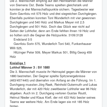
Die 2. Mannschaft empfing auf den Heimbahnen die Männer
von Siemens Ost. Beide Teams spielten gleichstark und
konnten je drei Mannschaftspunkte sichern. Tagesbester war
Sorin Gavriloiu mit 575 Holz und drei siegreichen Durchgängen.
Ebenfalls punkten konnten Toni Wunderlich mit vier gewonnen
Durchgängen und 540 Holz und Markus Meyer mit 2,5
Durchgängen und 501 Holz. Doch das Glück war nicht auf
Seiten der Lohhofer, denn am Ende fehlten ihnen 19 Holz und
so holten sich die Gegner die Holzpunkte. 3109:3128
Endstand 3:5
Gavriloiu Sorin 575, Wunderlich Toni 540, Funkenhauser
Willi 525,
Hitzinger Peter 509, Meyer Markus 501, Billig Georg 459
Holz
Kreisliga 1
Lohhof Männer 3 : SV 1880
Die 3. Mannschaft musste ihr Heimspiel gegen die Männer von
1880 bestreiten. Der Gegner spielte Spitzenergebnisse
(463/457/440) und übernahm von Anfang an die Führung. Im 1.
Durchgang mussten Jörg Raek, Reinhold Gutermuth und Lukas
Wunderlich, der mit 420 Holz zweitbester Lohhofer war 86 Holz
abgeben. Auch im 2. Durchgang verloren Gustav Routil,
Helmut Nieder und Klaus Kiefl, der mit 433 Holz bester seines
Teams war weitere Holz. Am Ende lagen sie mit 185 Holz
hinten.