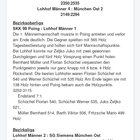
2350:2535
Lohhof Männer 4 : München Ost 2
2149:2294
Bezirksoberliga
SKK 98 Poing : Lohhof Männer 1
Die 1. Männermannschaft musste in Poing antreten und verlor
am Ende deutlich. Die Gegner spielten mit 565 Holz
Tagesbestleistung und holten sich fünf Mannschaftspunkte.
Bei Lohhof konnte nur Zeljko Juko mit zwei gewonnen
Durchgängen und fünf Holz Vorsprung einen Punkt holen.
Bernhard Müller und Florian Schüchel verpassten den
Punktgewinn jeweils nur ganz knapp mit 6 bzw. 4 Holz
Rückstand. Die besten Lohhofer waren Florian Schüchel mit
540 und Werner Schüchel mit 535 Holz Am Ende lagen sie mit
138 Holz hinten und Poing bekam auch die Holzpunkte.
3253:3115
Endstand 7:1
Schüchel Florian 540, Schüchel Werner 535, Juko Zeljko
521,
Müller Bernhard 514, Barth Viktor 506, Fritzsche Mario 499
Holz
Bezirksliga
Lohhof Männer 2 : SG Siemens München Ost