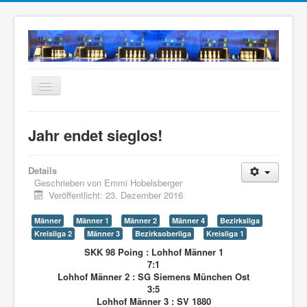
Navigation
an/aus
Home
Jahr endet sieglos!
Neuigkeiten
Mannschaften
Details
Geschrieben von
Emmi Hobelsberger
Termine
Veröffentlicht: 23. Dezember 2016
Wir über uns
Männer
Männer 1
Männer 2
Männer 4
Bezirksliga
Kreisliga 2
Männer 3
Bezirksoberliga
Kreisliga 1
Anfahrt
SKK 98 Poing : Lohhof Männer 1
Intern
7:1
Lohhof Männer 2 : SG Siemens München Ost
Archiv
3:5
Lohhof Männer 3 : SV 1880